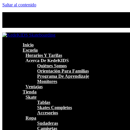
Saltar al contenido
Inicio
Escuela
Horarios Y Tarifas
Acerca De KedeKIDS
Quiénes Somos
Orientación Para Familias
Programa De Aprendizaje
Monitores
Ventajas
Tienda
Skate
Tablas
Skates Completos
Accesorios
Ropa
Sudaderas
Camisetas