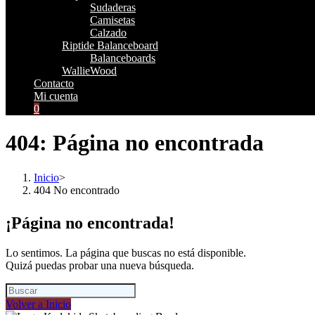
Sudaderas
Camisetas
Calzado
Riptide Balanceboard
Balanceboards
WallieWood
Contacto
Mi cuenta
0
404: Página no encontrada
Inicio
>
404 No encontrado
¡Página no encontrada!
Lo sentimos. La página que buscas no está disponible.
Quizá puedas probar una nueva búsqueda.
Volver a Inicio