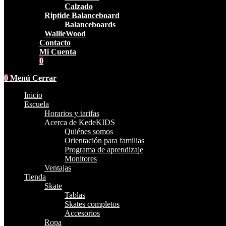
Calzado
Riptide Balanceboard
Balanceboards
WallieWood
Contacto
Mi Cuenta
0
0
Menú
Cerrar
Inicio
Escuela
Horarios y tarifas
Acerca de KedeKIDS
Quiénes somos
Orientación para familias
Programa de aprendizaje
Monitores
Ventajas
Tienda
Skate
Tablas
Skates completos
Accesorios
Ropa